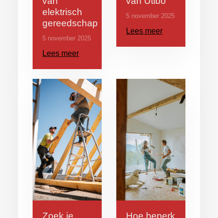
van
van Utibo
elektrisch
5 november 2025
gereedschap
Lees meer
5 november 2025
Lees meer
Zoek je
Hoe beperk