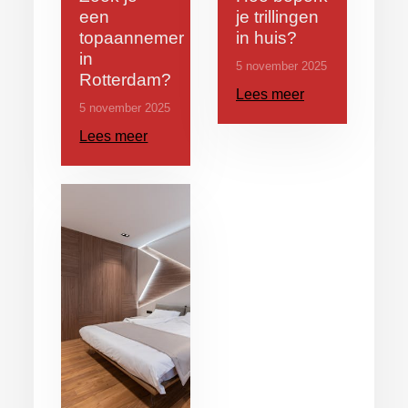
een
je trillingen
topaannemer
in huis?
in
5 november 2025
Rotterdam?
Lees meer
5 november 2025
Lees meer