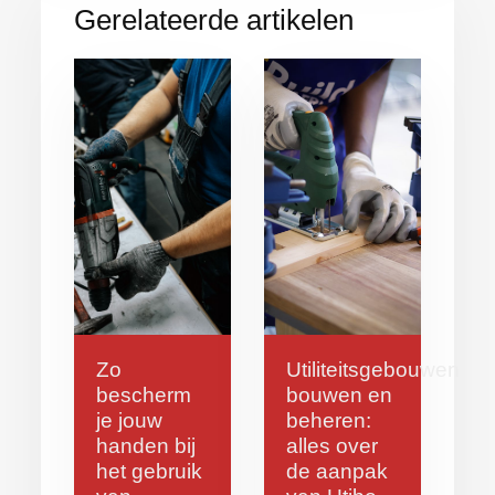
Gerelateerde artikelen
Zo
Utiliteitsgebouwen
bescherm
bouwen en
je jouw
beheren:
handen bij
alles over
het gebruik
de aanpak