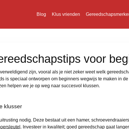
Blog
Klus vrienden
Gereedschapsmerke
ereedschapstips voor beg
erweldigend zijn, vooral als je niet zeker weet welk gereedsch
ids is speciaal ontworpen om beginners wegwijs te maken in d
ezen helpen we je op weg naar succesvol klussen.
ke klusser
uitrusting nodig. Deze bestaat uit een hamer, schroevendraaierse
oersleutel
. Investeer in kwaliteit; goed gereedschap gaat lange