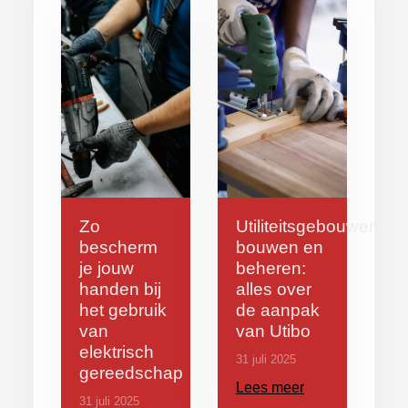
Zo
Utiliteitsgebouwen
bescherm
bouwen en
je jouw
beheren:
handen bij
alles over
het gebruik
de aanpak
van
van Utibo
elektrisch
31 juli 2025
gereedschap
Lees meer
31 juli 2025