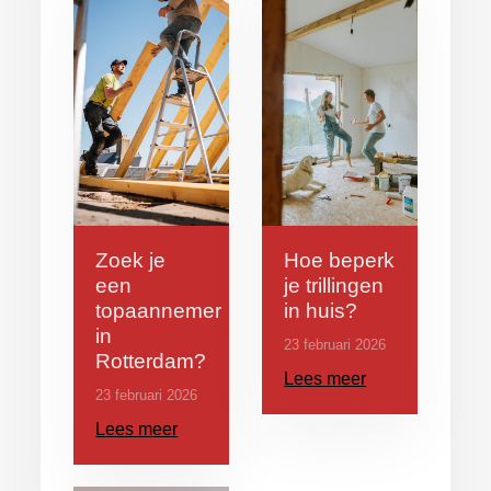
Zoek je
Hoe beperk
een
je trillingen
topaannemer
in huis?
in
23 februari 2026
Rotterdam?
Lees meer
23 februari 2026
Lees meer