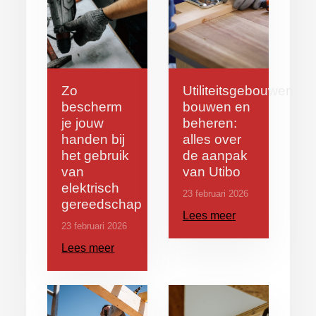
Zo
Utiliteitsgebouwen
bescherm
bouwen en
je jouw
beheren:
handen bij
alles over
het gebruik
de aanpak
van
van Utibo
elektrisch
23 februari 2026
gereedschap
Lees meer
23 februari 2026
Lees meer