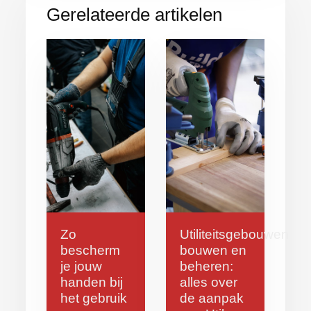
Gerelateerde artikelen
Zo
Utiliteitsgebouwen
bescherm
bouwen en
je jouw
beheren:
handen bij
alles over
het gebruik
de aanpak