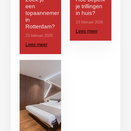
een
je trillingen
topaannemer
in huis?
in
23 februari 2026
Rotterdam?
Lees meer
23 februari 2026
Lees meer