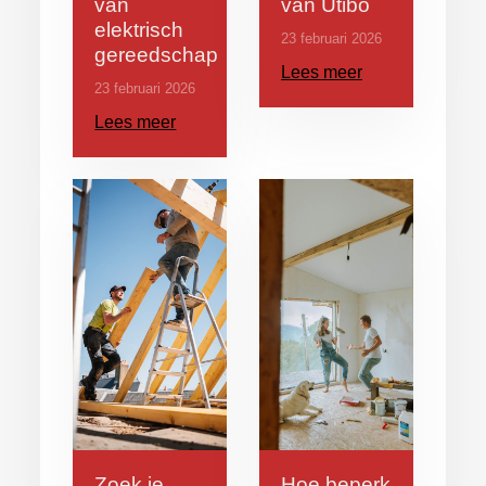
van
van Utibo
elektrisch
23 februari 2026
gereedschap
Lees meer
23 februari 2026
Lees meer
Zoek je
Hoe beperk