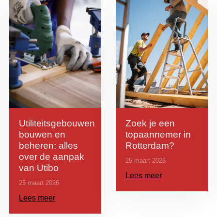
Utiliteitsgebouwen
Zoek je een
bouwen en
topaannemer in
beheren: alles
Rotterdam?
over de aanpak
25 maart 2026
van Utibo
Lees meer
25 maart 2026
Lees meer