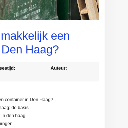
 makkelijk een
n Den Haag?
eestijd:
Auteur:
en container in Den Haag?
haag: de basis
r in den haag
ningen