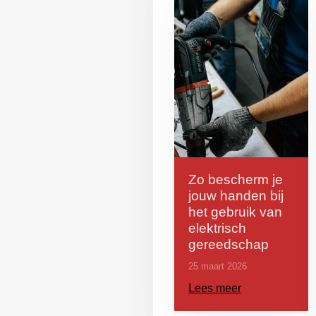
Zo bescherm je
jouw handen bij
het gebruik van
elektrisch
gereedschap
25 maart 2026
Lees meer