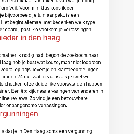
ers beschikbaar, afhankelijk van wat je nodig
 grofvuil. Voor mijn klus koos ik een
e bijvoorbeeld je tuin aanpakt, is een
. Het begint allemaal met bedenken welk type
er daarbij past. Zo voorkom je verrassingen!
bieder in den haag
ntainer ik nodig had, begon de zoektocht naar
Haag heb je best wat keuze, maar niet iedereen
e vooral op prijs, levertijd en klantbeoordelingen.
innen 24 uur, wat ideaal is als je snel wilt
 te checken of ze duidelijke voorwaarden hebben
ner. Een tip: kijk naar ervaringen van anderen in
online reviews. Zo vind je een betrouwbare
nder onaangename verrassingen.
ergunningen
n, is dat je in Den Haag soms een vergunning