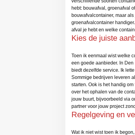
verschillende soorten contain
hebt: bouwafval, groenafval of
bouwafvalcontainer, maar als j
groenafvalcontainer handiger
afval je hebt en welke contain
Kies de juiste aan
Toen ik eenmaal wist welke co
een goede aanbieder. In Den 
biedt dezelfde service. Ik lett
Sommige bedrijven leveren al b
starten. Ook is het handig om
over het ophalen van de contai
jouw buurt, bijvoorbeeld via 
partner voor jouw project zo
Regelgeving en v
Wat ik niet wist toen ik bego