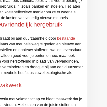
, maar ook comfortabeler. Dit is vooral belangrijk
gebruik zijn, zoals banken en stoelen. Het laten
en kosteneffectieve manier om ze er weer als
er de kosten van volledig nieuwe meubels.
uvriendelijk hergebruik
 draagt bij aan duurzaamheid door
bestaande
laats van meubels weg te gooien en nieuwe aan
erstellen en opnieuw stofferen, wat de levensduur
iet alleen goed voor je portemonnee, maar ook
n voor herstoffering in plaats van vervangingen,
te verminderen en draag je bij aan een duurzamer
an meubels heeft dus zowel ecologische als
 vakwerk
 werkt met vakmanschap en biedt maatwerk dat je
t vinden. Het kiezen van de juiste stoffen en