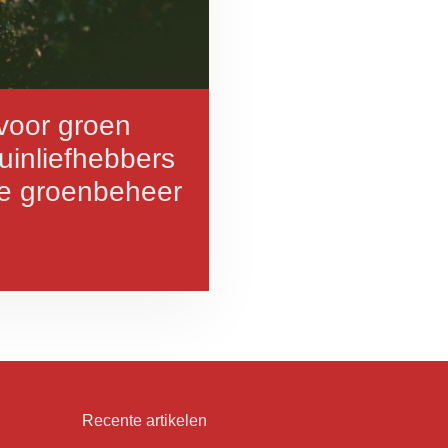
voor groen
tuinliefhebbers
e groenbeheer
Recente artikelen