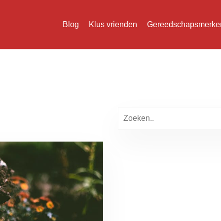
Blog
Klus vrienden
Gereedschapsmerke