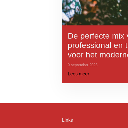
De perfecte mix 
professional en 
voor het modern
9 september 2025
Lees meer
Links