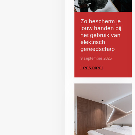
Zo bescherm je
jouw handen bij
het gebruik van
elektrisch
gereedschap
9 september 2025
Lees meer